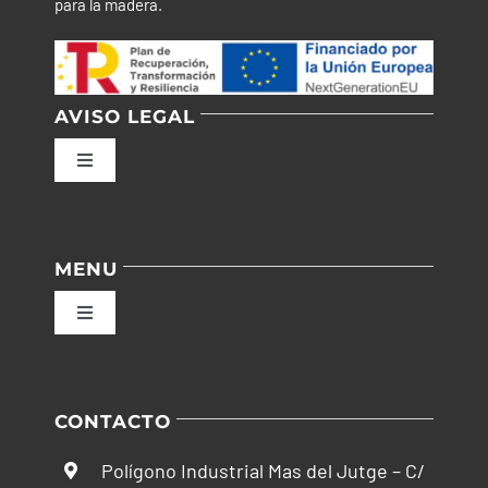
para la madera.
AVISO LEGAL
Toggle
Navigation
Política de privacidad
MENU
Condiciones de uso
Toggle
Navigation
Ley de cookies
Inicio
CONTACTO
Accesibilidad
Empresa
Polígono Industrial Mas del Jutge – C/