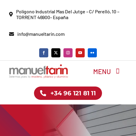
Saltar
Polígono Industrial Mas Del Jutge – C/ Perelló, 10 –
al
TORRENT 46900- España
contenido
info@manueltarin.com
MENU
+34 96 121 81 11
Inicio
Empresa
Tienda