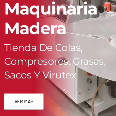
Maquinaria
Madera
Tienda De Colas,
Compresores, Grasas,
Sacos Y Virutex
VER MÁS