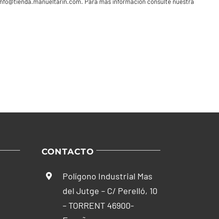
info@tienda.manueltarin.com
. Para más información consulte nuestra
CONTACTO
Polígono Industrial Mas
del Jutge – C/ Perelló, 10
– TORRENT 46900-