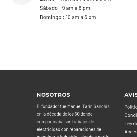
Sábado : 9 am a 8 pm
Domingo : 10 am a 6 pm
NOSOTROS
AVI
El fundador fue Manuel Tarin Sanchis
Políti
en la década de los 60 donde
Condi
compaginaba sus trabajos de
Ley d
electricidad con reparaciones de
Acces
maquinaria industrial, siendo a partir