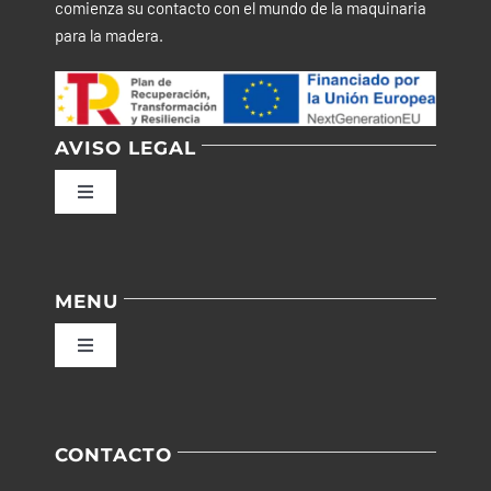
comienza su contacto con el mundo de la maquinaria
para la madera.
AVISO LEGAL
Toggle
Navigation
Política de privacidad
MENU
Condiciones de uso
Toggle
Navigation
Ley de cookies
Inicio
CONTACTO
Accesibilidad
Empresa