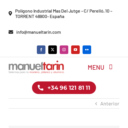
Saltar
Polígono Industrial Mas Del Jutge – C/ Perelló, 10 –
al
TORRENT 46900- España
contenido
info@manueltarin.com
MENU
+34 96 121 81 11
Inicio
Anterior
Empresa
Tienda