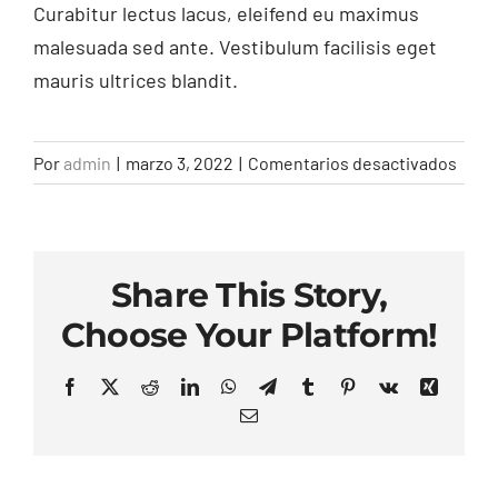
Curabitur lectus lacus, eleifend eu maximus
malesuada sed ante. Vestibulum facilisis eget
mauris ultrices blandit.
en
Por
admin
|
marzo 3, 2022
|
Comentarios desactivados
Are
deale
disc
avail
Share This Story,
Choose Your Platform!
Facebook
X
Reddit
LinkedIn
WhatsApp
Telegram
Tumblr
Pinterest
Vk
Xing
Correo
electrónico