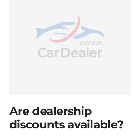
Ver
imagen
Servicios
más
grande
Contacto
Are dealership
discounts available?