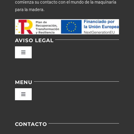
comienza su contacto con el mundo de la maquinaria
para la madera.
AVISO LEGAL
Toggle
Navigation
Política de privacidad
MENU
Condiciones de uso
Toggle
Navigation
Ley de cookies
Inicio
CONTACTO
Accesibilidad
Empresa