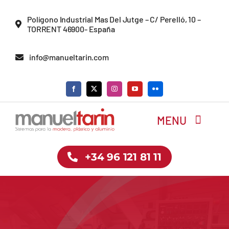
Saltar
Polígono Industrial Mas Del Jutge – C/ Perelló, 10 –
al
TORRENT 46900- España
contenido
info@manueltarin.com
MENU
+34 96 121 81 11
Inicio
Empresa
Tienda