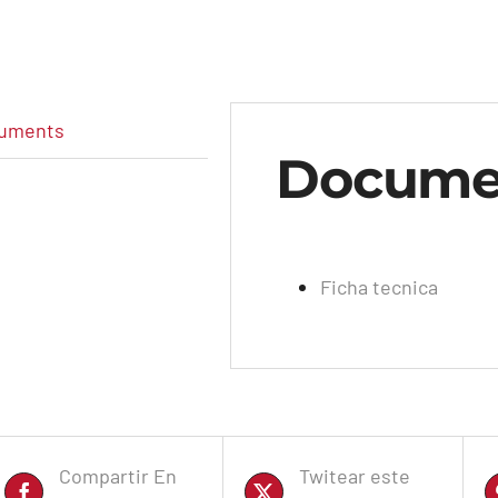
uments
Docume
Ficha tecnica
Compartir En
Twitear este