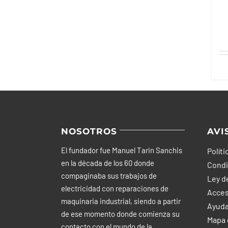
NOSOTROS
AVI
El fundador fue Manuel Tarin Sanchis
Políti
en la década de los 60 donde
Condi
compaginaba sus trabajos de
Ley d
electricidad con reparaciones de
Acces
maquinaria industrial, siendo a partir
Ayuda
de ese momento donde comienza su
Mapa d
contacto con el mundo de la