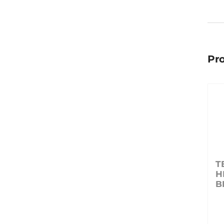
Pro
T
H
B