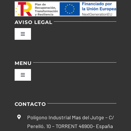
AVISO LEGAL
Toggle
Navigation
Política de privacidad
MENU
Condiciones de uso
Toggle
Navigation
Ley de cookies
Inicio
CONTACTO
Accesibilidad
Empresa
Polígono Industrial Mas del Jutge – C/
Perelló, 10 – TORRENT 46900- España
Ayuda accesibilidad
Tienda