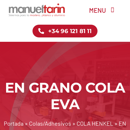
Saltar
MENU
al
contenido
+34 96 121 81 11
Inicio
Empresa
Tienda
EN GRANO COLA
Servicios
EVA
Contacto
Portada
»
Colas/Adhesivos
»
COLA HENKEL
»
EN